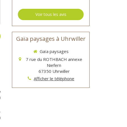
Voir tous les avis
Gaïa paysages à Uhrwiller
Gaïa paysages
7 rue du ROTHBACH annexe
Niefern
67350
Uhrwiller
Afficher le téléphone
e
u
-
u