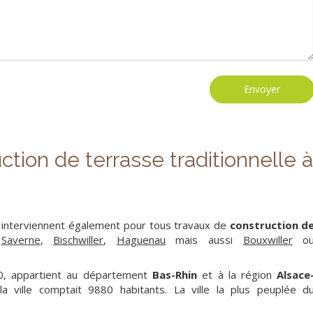
Envoyer
tion de terrasse traditionnelle à
 interviennent également pour tous travaux de
construction d
,
Saverne
,
Bischwiller
,
Haguenau
mais aussi
Bouxwiller
o
0, appartient au département
Bas-Rhin
et à la région
Alsace
la ville comptait 9880 habitants. La ville la plus peuplée d