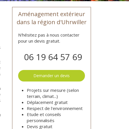
Aménagement extérieur
dans la région d'Uhrwiller
N'hésitez pas à nous contacter
pour un devis gratuit.
s
06 19 64 57 69
:
e
s
Demander un devis
n
Projets sur mesure (selon
e
terrain, climat...)
s
Déplacement gratuit
Respect de l'environnement
Etude et conseils
u
personnalisés
Devis gratuit