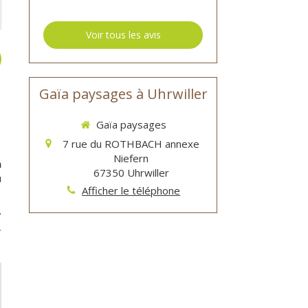
Voir tous les avis
Gaïa paysages à Uhrwiller
Gaïa paysages
7 rue du ROTHBACH annexe
Niefern
n
67350
Uhrwiller
u
Afficher le téléphone
-
,