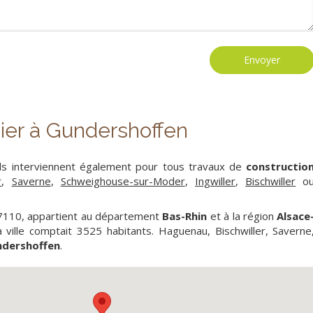
Envoyer
ier à Gundershoffen
ls interviennent également pour tous travaux de
constructio
r
,
Saverne
,
Schweighouse-sur-Moder
,
Ingwiller
,
Bischwiller
o
67110, appartient au département
Bas-Rhin
et à la région
Alsace
a ville comptait 3525 habitants. Haguenau, Bischwiller, Saverne
dershoffen
.