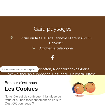
Gaïa paysages
7 rue du ROTHBACH annexe Niefern
67350
Uhrwiller
Afficher le téléphone
Ingwiller, Reichshoffen, Niederbronn-les-Bains,
Schweighouse-sur-Moder, Haguenau, Brumath, Bitche,
Saverne, Betschdorf, Bischwiller, Hœrdt, Vendenheim
Plan du site
Mentions légales
©2019 Gaïa paysages - Aménagement extérieur