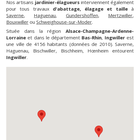
Nos artisans
jardinier-élagueurs
interviennent également
pour tous travaux
d'abattage, élagage et taille
à
Saverne
,
Haguenau
,
Gundershoffen
,
Mertzwiller
,
Bouxwiller
ou
Schweighouse-sur-Moder
.
Située dans la région
Alsace-Champagne-Ardenne-
Lorraine
et dans le département
Bas-Rhin
,
Ingwiller
est
une ville de 4156 habitants (données de 2010). Saverne,
Haguenau, Bischwiller, Bischheim, Hœnheim entourent
Ingwiller
.